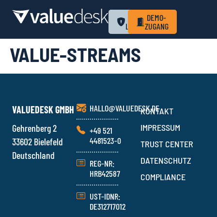
ZUM
DEMO-
LOGIN
ZUGANG
VALUE-STREAMS
HALLO@VALUEDESK.DE
VALUEDESK GMBH
KONTAKT
Gehrenberg 2
IMPRESSUM
+49 521
4481523-0
33602 Bielefeld
TRUST CENTER
Deutschland
DATENSCHUTZ
REG-NR:
HRB42587
COMPLIANCE
UST-IDNR:
DE312717012