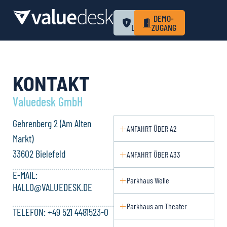
ZUM
DEMO-
LOGIN
ZUGANG
KONTAKT
Valuedesk GmbH
Gehrenberg 2 (Am Alten
ANFAHRT ÜBER A2
Markt)
33602 Bielefeld
ANFAHRT ÜBER A33
E-MAIL:
Parkhaus Welle
HALLO@VALUEDESK.DE
Parkhaus am Theater
TELEFON: +49 521 4481523-0