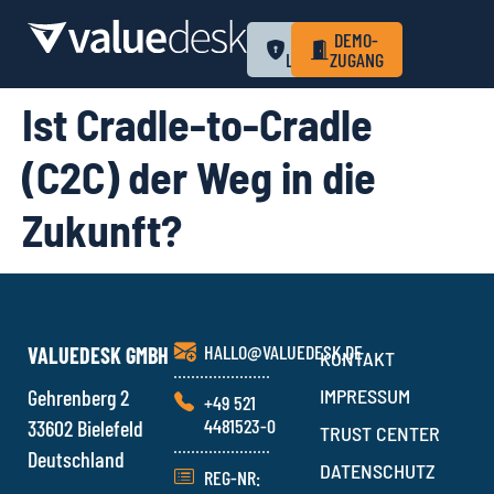
ZUM
DEMO-
LOGIN
ZUGANG
Ist Cradle-to-Cradle
(C2C) der Weg in die
Zukunft?
HALLO@VALUEDESK.DE
VALUEDESK GMBH
KONTAKT
Gehrenberg 2
IMPRESSUM
+49 521
4481523-0
33602 Bielefeld
TRUST CENTER
Deutschland
DATENSCHUTZ
REG-NR: