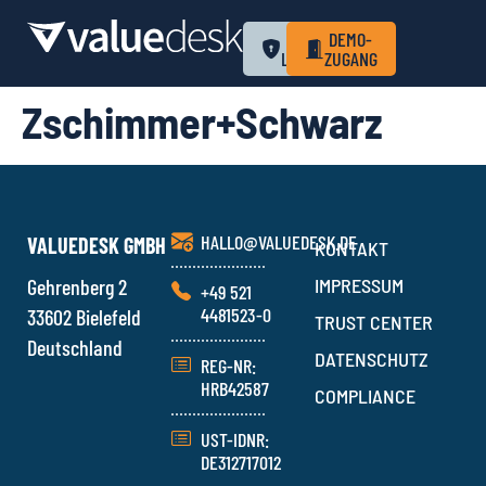
ZUM
DEMO-
LOGIN
ZUGANG
Zschimmer+Schwarz
HALLO@VALUEDESK.DE
VALUEDESK GMBH
KONTAKT
Gehrenberg 2
IMPRESSUM
+49 521
4481523-0
33602 Bielefeld
TRUST CENTER
Deutschland
DATENSCHUTZ
REG-NR:
HRB42587
COMPLIANCE
UST-IDNR:
DE312717012