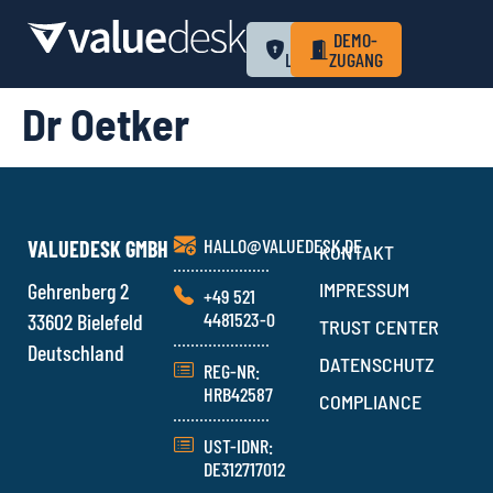
ZUM
DEMO-
LOGIN
ZUGANG
Dr Oetker
HALLO@VALUEDESK.DE
VALUEDESK GMBH
KONTAKT
Gehrenberg 2
IMPRESSUM
+49 521
4481523-0
33602 Bielefeld
TRUST CENTER
Deutschland
DATENSCHUTZ
REG-NR:
HRB42587
COMPLIANCE
UST-IDNR:
DE312717012