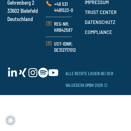
Gehrenberg 2
IMPRESSUM
+49 521
4481523-0
33602 Bielefeld
TRUST CENTER
Deutschland
DATENSCHUTZ
REG-NR:
HRB42587
COMPLIANCE
UST-IDNR:
DE312717012
ALLE RECHTE LIEGEN BEI DER
VALUEDESK GMBH 2026 ©