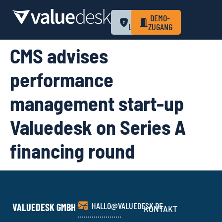
ZUM
DEMO-
LOGIN
ZUGANG
CMS advises
performance
management start-up
Valuedesk on Series A
financing round
HALLO@VALUEDESK.DE
VALUEDESK GMBH
KONTAKT