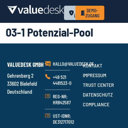
ZUM
DEMO-
LOGIN
ZUGANG
03-1 Potenzial-Pool
HALLO@VALUEDESK.DE
VALUEDESK GMBH
KONTAKT
Gehrenberg 2
IMPRESSUM
+49 521
4481523-0
33602 Bielefeld
TRUST CENTER
Deutschland
DATENSCHUTZ
REG-NR:
HRB42587
COMPLIANCE
UST-IDNR:
DE312717012