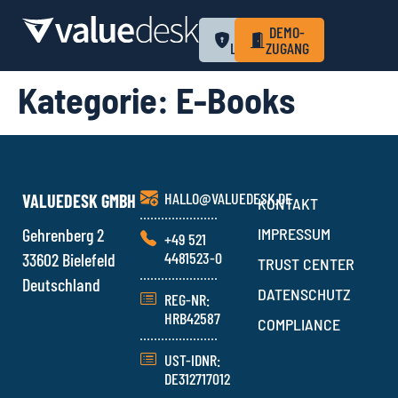
ZUM
DEMO-
LOGIN
ZUGANG
Kategorie:
E-Books
HALLO@VALUEDESK.DE
VALUEDESK GMBH
KONTAKT
Gehrenberg 2
IMPRESSUM
+49 521
4481523-0
33602 Bielefeld
TRUST CENTER
Deutschland
DATENSCHUTZ
REG-NR:
HRB42587
COMPLIANCE
UST-IDNR:
DE312717012