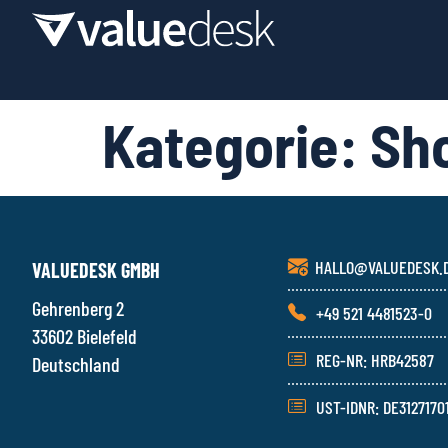
Kategorie:
Sh
HALLO@VALUEDESK.
VALUEDESK GMBH
Gehrenberg 2
+49 521 4481523-0
33602 Bielefeld
REG-NR: HRB42587
Deutschland
UST-IDNR: DE3127170